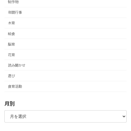
制作物
年間行事
木育
給食
脳育
花育
読み聞かせ
遊び
食育活動
月別
月
別