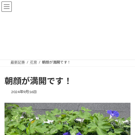
コ
ナ
ン
ビ
テ
ゲ
ン
ー
ツ
シ
へ
ョ
花育
ス
ン
キ
に
ッ
移
プ
動
最新記事
花育
朝顔が満開です！
朝顔が満開です！
2024年9月16日