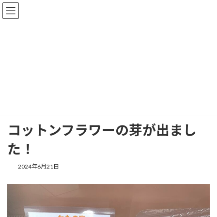
コ
ナ
ン
ビ
テ
ゲ
ン
ー
ツ
シ
へ
ョ
花育
ス
ン
キ
に
ッ
移
プ
動
最新記事
花育
コットンフラワーの芽が出ました！
コットンフラワーの芽が出まし
た！
2024年6月21日