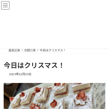
コ
ナ
ン
ビ
テ
ゲ
ン
ー
ツ
シ
へ
ョ
年間行事
ス
ン
キ
に
ッ
移
プ
動
最新記事
年間行事
今日はクリスマス！
今日はクリスマス！
2023年12月25日