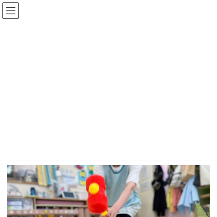
コ
ナ
ン
ビ
テ
ゲ
ン
ー
ツ
シ
へ
ョ
年間行事
ス
ン
キ
に
ッ
移
プ
動
最新記事
年間行事
まいとし恒例すいかわり
まいとし恒例すいかわり
2023年9月4日