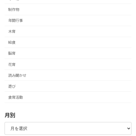
制作物
年間行事
木育
給食
脳育
花育
読み聞かせ
遊び
食育活動
月別
月
別