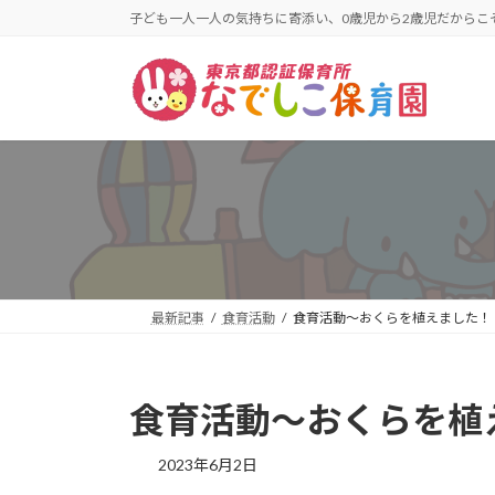
コ
ナ
子ども一人一人の気持ちに寄添い、0歳児から2歳児だから
ン
ビ
テ
ゲ
ン
ー
ツ
シ
へ
ョ
ス
ン
キ
に
ッ
移
プ
動
最新記事
食育活動
食育活動〜おくらを植えました！
食育活動〜おくらを植
2023年6月2日