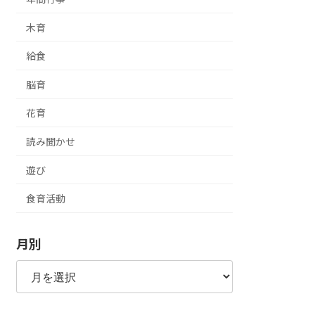
木育
給食
脳育
花育
読み聞かせ
遊び
食育活動
月別
月
別