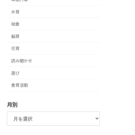
木育
給食
脳育
花育
読み聞かせ
遊び
食育活動
月別
月
別