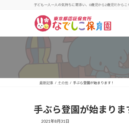
コ
ナ
子ども一人一人の気持ちに寄添い、0歳児から2歳児だから
ン
ビ
テ
ゲ
ン
ー
ツ
シ
へ
ョ
ス
ン
キ
に
ッ
移
プ
動
最新記事
その他
手ぶら登園が始まります！
手ぶら登園が始まりま
2021年8月31日